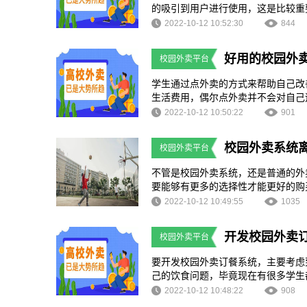
的吸引到用户进行使用，这是比较重
种方式来帮助解决自己的一日三餐，
2022-10-12 10:52:30
844
帮助增加用户的忠诚度，让用户愿意
好用的校园外
校园外卖平台
学生通过点外卖的方式来帮助自己改
生活费用，偶尔点外卖并不会对自己
是可以通过点外卖的方式来找到自己
2022-10-12 10:50:22
901
前出现了校园外卖平台，如果商家能
注，学生可以直接通过平台找到商家
校园外卖系统
校园外卖平台
销量，可以获得一定的收益。好用的
不管是校园外卖系统，还是普通的外
要能够有更多的选择性才能更好的购
不知道都有哪些商家，都能买哪些我
2022-10-12 10:49:55
1035
菜图片的预览是非常重要的，大家要
开发校园外卖
校园外卖平台
要开发校园外卖订餐系统，主要考虑
己的饮食问题，毕竟现在有很多学生
东西的话，会觉得口味并不是那么好
2022-10-12 10:48:22
908
外卖这样一种方式。既然有很多的学