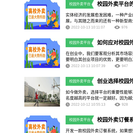
校园外卖平台
校园外卖平台
实体经济的发展愈发困难，一种产业
展，与其随之而来的还有一种新型商
式。校园外卖平台正式利用它的特点
2022-10-13 10:11:07
976
如何应对校园
校园外卖平台
在创业中，我们要客观分析其市场容
要明白其创业项目的优势，更要明白
来共同探讨一下其解决方案。
2022-10-13 10:07:39
947
创业选择校园
校园外卖平台
如今做外卖，选择平台的重要性能够
名度越高的平台就一定越好。因为越
形当中会给创业者在创业资金上带来
2022-10-12 10:55:13
928
低启动资金的成本，同时还可以依靠
校园外卖订餐
校园外卖平台
开发一款校园外卖订餐系统，如果想