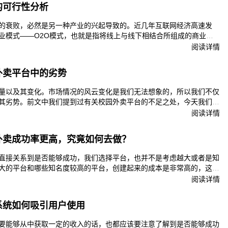
的可行性分析
的衰败，必然是另一种产业的兴起导致的。近几年互联网经济高速发
业模式——O2O模式，也就是指将线上与线下相结合所组成的商业模
来进行运营的。今天我们就来说一说，校园外卖平台有哪些可行性。
阅读详情
外卖平台中的劣势
量以及其变化。市场情况的风云变化是我们无法想象的，所以我们不仅
其劣势。前文中我们提到过有关校园外卖平台的不足之处，今天我们就
阅读详情
外卖成功率更高，究竟如何去做？
直接关系到是否能够成功，我们选择平台，也并不是考虑越大或者是知
大的平台和哪些知名度较高的平台，创建起来的成本是非常高的，这无
更大的压力。所以说，我们可以选择一些小程序制作，这样不仅能够降
阅读详情
微信平台来队自己的校园外卖系统做一个更好的宣传。
系统如何吸引用户使用
要能够从中获取一定的收入的话，也都应该要注意了解到是否能够成功