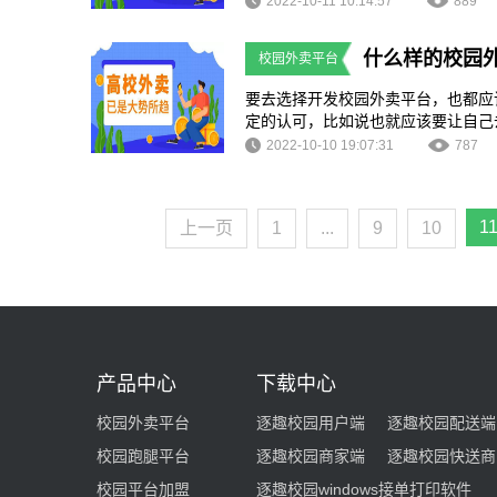
2022-10-11 10:14:57
889
这种方式也可以进行很好的体验，我
的饭菜，那么这样子的一个体验的话
什么样的校园
校园外卖平台
餐系统的诞生。
要去选择开发校园外卖平台，也都应
定的认可，比如说也就应该要让自己
认可的话，都有必要去了解一下功能
2022-10-10 19:07:31
787
供点餐的服务，这其实也就是感觉到
的功能，这也就可以在使用的过程当
1
上一页
1
...
9
10
产品中心
下载中心
校园外卖平台
逐趣校园用户端
逐趣校园配送端
校园跑腿平台
逐趣校园商家端
逐趣校园快送商
校园平台加盟
逐趣校园windows接单打印软件