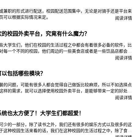
或兼职的形式进行配送，校园配送范围集中，无论是对骑手还是平台来
员可以根据实际情况来定。
阅读详情
欢的校园外卖平台，究竟有什么魔力？
些大学生们，他们在校园的生活过程之中都会有着很多必备的软件，比
对每一个不同的校园，他们周边的一些美食店或者是一些饮品店都会有
的各种各样的食堂，他们也都会有着这种相关的外卖服务。这种外卖服
阅读详情
会对学校里面各种各样承包的商家吗，或者是学校周围的一些美食店也
他们的一些销量进行一个很好的提升。
可以包括哪些模块？
餐的问题，可能有很多人都会觉得自己做饭比较麻烦，所以不如选择点
这样的需求，就可以选择使用校园外卖平台，是能够带来一定的好处
的想法，确保点外卖的整个操作是比较简单方便。那么校园外卖平台可
阅读详情
系统也太方便了！大学生们都超爱！
可少的一部分，除了读书之外，我们还有很多的娱乐方式以及很多的这
于这种校园生活来看的话，我们在这种校园的生活过程之中，除了食堂
如果说想在下课的时候能够及时的去吃上一口饭，那么我们通过外卖的