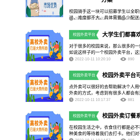
方案
校园骑手这一块可以招募学生以全职
说，难度都不大。具体需要多少配送
2022-10-11 16:32:47
859
大学生们都喜
校园外卖平台
对于很多的校园来说，那么很多的一
如说这样子的一个校园外卖平台，这
这种相关的合作，包括关于校园本身
2022-10-11 10:20:10
890
务它不仅仅便利了很多的学生们，也
会有着非常好的促进作用，可以帮助
校园外卖平台
校园外卖平台
点外卖可以很好的去帮助解决个人用
外卖的方式，考虑到有很多人都会有
的，可以去满足大多数人想要点外卖
2022-10-11 10:17:37
881
以包括哪些模块？
校园外卖订餐
校园外卖平台
在校园生活之中，衣食住行都是必不
种美食的等待着我们去打卡。他们对
我们还可以去进行很多种美食体验，