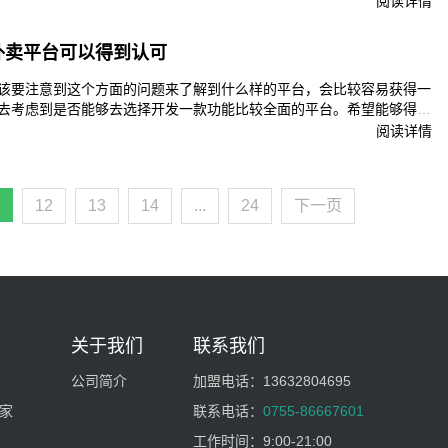
阅读详情
们很多的时候都并不需要去进行食堂的排队和等待，就可以吃上热乎乎
，又有谁不喜欢呢？所以这样子的一个需求存在，就导致了校园外卖订
外卖平台可以得到认可
该要注意到这个方面的问题来了解到什么样的平台，会比较容易获得一
去考虑到是否能够去选择开发一款功能比较全面的平台。希望能够得到
这个方面的问题，现在有一些平台可能功能非常单一，只能各位用户提
阅读详情
非常不满意的，因为对于用户来说，或许也就会希望能够增加更多其他
中让人相对更加满意，比如说可以去选择增加评价的功能。
1
12
13
14
...
24
下一页
关于我们
联系我们
公司简介
加盟电话：
13632804695
家
联系电话：
0755-86667601
工作时间：
9:00-21:00