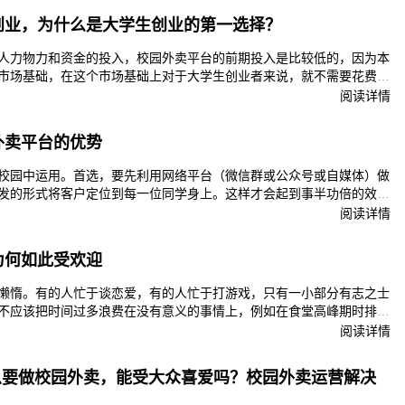
开发校园外卖订餐系统是否有比较高的收费？
创业，为什么是大学生创业的第一选择？
人力物力和资金的投入，校园外卖平台的前期投入是比较低的，因为本
市场基础，在这个市场基础上对于大学生创业者来说，就不需要花费大
场维护开拓上，只需要经营好自己的平台就可以了。
阅读详情
外卖平台的优势
校园中运用。首选，要先利用网络平台（微信群或公众号或自媒体）做
发的形式将客户定位到每一位同学身上。这样才会起到事半功倍的效
阅读详情
为何如此受欢迎
懒惰。有的人忙于谈恋爱，有的人忙于打游戏，只有一小部分有志之士
不应该把时间过多浪费在没有意义的事情上，例如在食堂高峰期时排队
部分时间，完全可以做完很多有意义的事情。这便是问题的关键所在。
阅读详情
么要做校园外卖，能受大众喜爱吗？校园外卖运营解决