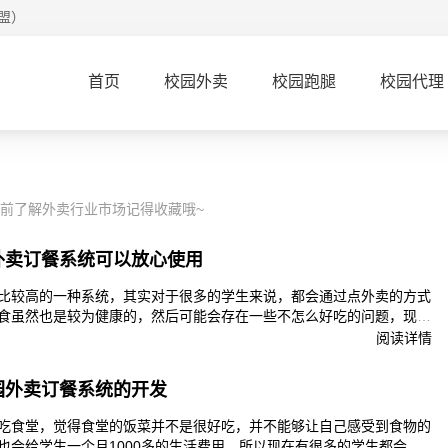
盟）
首页
校园外卖
校园跑腿
校园代理
提前了解外卖行业市场记得收藏哦~
外卖订餐系统可以放心使用
比较高的一种系统，其实对于很多的学生来说，都会通过点外卖的方式
食虽然也是较为健康的，然后可能会存在一些不怎么好吃的问题，现在
是比较宠爱，学生一个月都会有较高的生活费用，偶尔点外卖来改善生
阅读详情
同样的属于外卖市场的主力军，就可以选择去开发一款好用的订餐系
餐过程当中比较顺利。什么样的系统可以放心使用？
园外卖订餐系统的开发
吃食堂，觉得食堂的饭菜并不是很好吃，并不能够让自己感受到食物的
也会给学生一个月1000多的生活费用，所以现在有很多的学生都会选