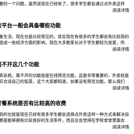
要的一个问题，虽然说现在已经有了，很多学生都会通过点外卖这样一
但是也只有好用的系统才有可能会吸引到用户的关注，也是可以很好的
阅读详情
长期使用下去。
卖平台一般会具备哪些功能
善生活，现在也是比较常见的，其实现在有很多的学生都会有比较高的
造成一些经济方面的影响，现在大多数家长对于学生都较为宠爱，所以
想要的一些食品。其实考虑到了有很多的学生选择点外卖，也就使得目
阅读详情
够入驻平台，也是可以带来一定的好处的，更加容易去吸引到学生的关
，并且进行点外卖的操作，这对于商家来说也是更加容易去增加自己的
离不开这几个功能
校园外卖平台一般会具备哪些功能？
卖系统，离不开的功能就是在线预览功能，这是非常重要的，外卖就是
买合适自己的饭菜，这个大家都知道，如果没有预览功能，那么我们就
们喜欢吃的。所以外卖系统的功能里面离不开预览功能，尤其是对于饭
阅读详情
着重对这个功能做好开发应用。
订餐系统是否有比较高的收费
到的也就是现在已经有很多学生都会选择点外卖这样一种方式来解决自
都是能够拥有比较良好的生活条件，而且总会觉得在学校食堂里面去吃
，如果想要能够更好的去帮助满足自己的口感需求，可能也就会通过点
阅读详情
生都会有点外卖的需求，都应该要考虑到是否能够直接去选择开发一款