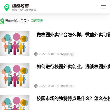
当前位置：
首页
>
新闻资讯
做校园外卖平台怎么样，微信外卖订
2022-09-01 18:56:38
逐趣校园
如何进行校园外卖创业，浅谈校园外
2022-08-31 19:19:47
逐趣校园
校园市场的独特特点是什么？怎么在