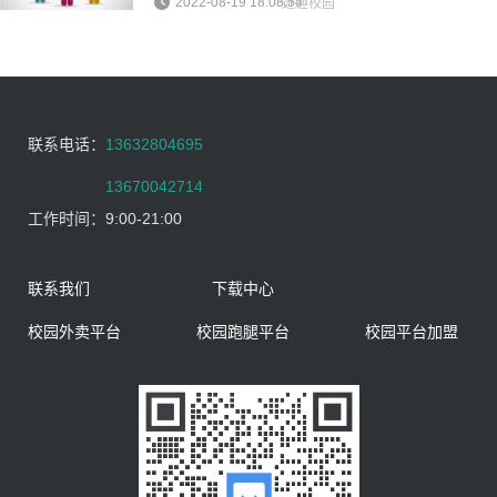
2022-08-19 18:08:54
逐趣校园
联系电话：
13632804695
联系电话：
13670042714
工作时间：
9:00-21:00
联系我们
下载中心
校园外卖平台
校园跑腿平台
校园平台加盟