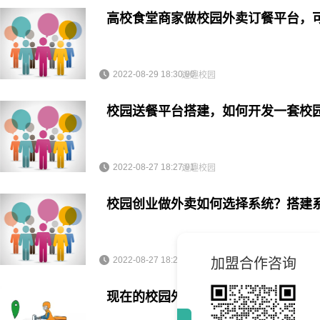
高校食堂商家做校园外卖订餐平台，
2022-08-29 18:30:00
逐趣校园
校园送餐平台搭建，如何开发一套校
2022-08-27 18:27:01
逐趣校园
校园创业做外卖如何选择系统？搭建
2022-08-27 18:25:22
加盟合作咨询
逐趣校园
现在的校园外卖市场如何？ 适合创业