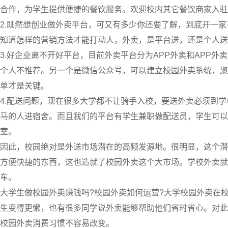
合作，为学生提供便捷的餐饮服务。欢迎校内其它餐饮商家入驻
2.既然想创业做外卖平台，可又有多少你还要了解，到底开一
知道怎样的营销方法才能打动人，外卖，是平台送，还是个人送
3.
好企业离不开好平台
，目前外卖平台分为APP外卖和APP外
个人不推荐。另一个是微信公众号，可以建立校园外卖系统，聚
单才是关键。
4.
配送问题
，现在很多大学都不让骑手入校，要送外卖必须到学
马的人进宿舍。而且我们的平台有学生兼职做配送员，学生可以
室。
因此，校园绝对是外送市场潜在的高频发源地。很明显，这个潜
方便快捷的东西，这也造就了校园外卖这个大市场。
学校外卖就
车。
大学生做校园外卖赚钱吗?校园外卖如何运营?
大学校园外卖在
生变得更懒，也有很多同学说外卖能够帮助他们省时省心。对此
校园外卖消费习惯不容易改变。