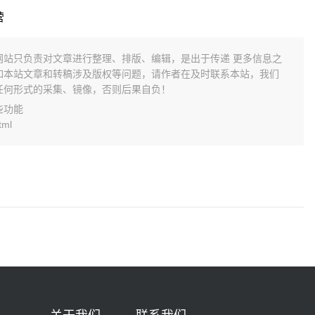
营
网站只负责对文章进行整理、排版、编辑，是出于传递 更多信息之
如本站文章和转稿涉及版权等问题，请作者在及时联系本站，我们
任何形式的采集、镜像，否则后果自负！
些功能
tml