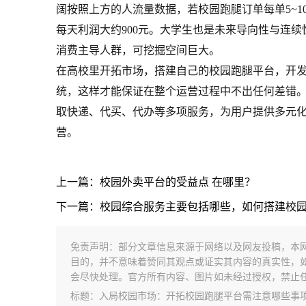
阔按照上方的人流量数据，若校园跑腿订单每单5~10
每天利润大约900元。大学生也是未来导向性与连
消费主导人群，可挖掘空间巨大。
在高校里开拓市场，搭建自己的校园跑腿平台，开
统，这样才能保证在整个运营过程中不出任何差错
取快递、代买、代办等多项服务，为用户提供多元
营。
上一篇：校园外卖平台的受益点 在哪里？
下一篇：校园综合服务主要包括哪些，如何搭建校
免责声明：部分文章信息来源于网络以及网友投稿，本
目的，并不意味着赞同其观点或证实其内容的真实性，
会尽快处理。官方所有内容、图片如未经过授权，禁止
标题：入局校园市场：开拓校园跑腿平台需注意哪些事