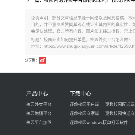
下一篇：校园内的外卖平台做得起来吗？校园外卖
免责声明：部分文章信息来源于网络以及网友投稿，本
目的，并不意味着赞同其观点或证实其内容的真实性，
会尽快处理。官方所有内容、图片如未经过授权，禁止
标题：校园外卖如何提升单量，校园外卖平台怎么做？
地址：https://www.zhuquxiaoyuan.com/article/42590.h
分享到：
产品中心
下载中心
校园外卖平台
逐趣校园用户端
逐趣校园配送端
校园跑腿平台
逐趣校园商家端
逐趣校园快送商
校园平台加盟
逐趣校园windows接单打印软件