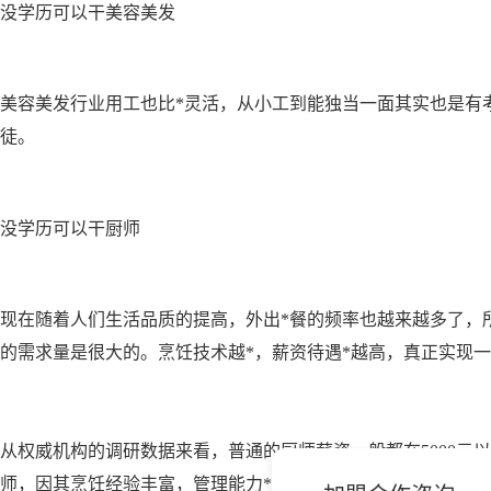
没学历可以干美容美发
美容美发行业用工也比*灵活，从小工到能独当一面其实也是有
徒。
没学历可以干厨师
现在随着人们生活品质的提高，外出*餐的频率也越来越多了，
的需求量是很大的。烹饪技术越*，薪资待遇*越高，真正实现
从权威机构的调研数据来看，普通的厨师薪资一般都在5000元
师，因其烹饪经验丰富，管理能力*，月薪几万甚*年薪百万都