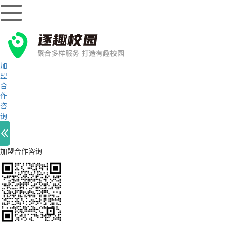
加
盟
合
作
咨
询
加盟合作咨询