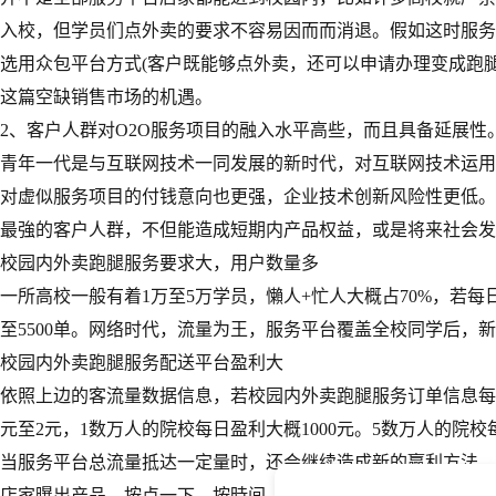
入校，但学员们点外卖的要求不容易因而而消退。假如这时服务
选用众包平台方式(客户既能够点外卖，还可以申请办理变成跑
这篇空缺销售市场的机遇。
2、客户人群对O2O服务项目的融入水平高些，而且具备延展性
青年一代是与互联网技术一同发展的新时代，对互联网技术运用
对虚似服务项目的付钱意向也更强，企业技术创新风险性更低。
最強的客户人群，不但能造成短期内产品权益，或是将来社会发
校园内外卖跑腿服务要求大，用户数量多
一所高校一般有着1万至5万学员，懶人+忙人大概占70%，若每
至5500单。网络时代，流量为王，服务平台覆盖全校同学后，
校园内外卖跑腿服务配送平台盈利大
依照上边的客流量数据信息，若校园内外卖跑腿服务订单信息每单
元至2元，1数万人的院校每日盈利大概1000元。5数万人的院校每日
当服务平台总流量抵达一定量时，还会继续造成新的赢利方法，
店家曝出产品。按点一下、按時间、按交易量提成等赢利。在标