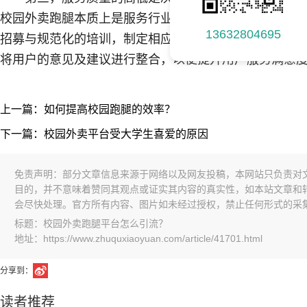
校园外卖跑腿本质上是服务行业，好的服务才是根本。
13632804695
招募与规范化的培训，制定相应的服务标准，才能更好
将用户的意见及建议进行整合，以便提升用户服务满意
上一篇：如何提高校园跑腿的效率？
下一篇：校园外卖平台受大学生喜爱的原因
免责声明：部分文章信息来源于网络以及网友投稿，本网站只负责对
目的，并不意味着赞同其观点或证实其内容的真实性，如本站文章和
会尽快处理。官方所有内容、图片如未经过授权，禁止任何形式的采
标题：校园外卖跑腿平台怎么引流？
地址：https://www.zhuquxiaoyuan.com/article/41701.html
分享到：
读者推荐