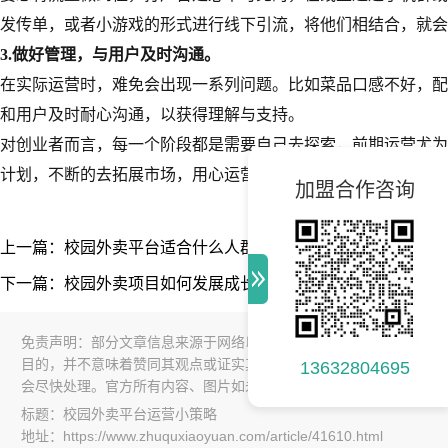
发传单，或者小游戏的形式进行线下引流，将他们相结合，就会
3.做好管理，与用户及时沟通。
在实际运营时，难免会出现一系列问题。比如菜品口感不好，配
和用户及时耐心沟通，以获得理解与支持。
对创业者而言，每一个阶段都是需要自己去探索，前期运营尤为
计划，不断的去拓展市场，用心运营，做好服务，才能占地为王
加盟合作咨询
上一篇：校园外卖平台适合什么人群去做
下一篇：校园外卖项目如何发展成长久生意
免责声明：部分文章信息来源于网络以及网友投稿，本网站只负责对
目的，并不意味着赞同其观点或证实其内容的真实性，如本站文章和
13632804695
会尽快处理。官方所有内容、图片如未经过授权，禁止任何形式的采
标题：校园外卖平台运营小策略
地址：https://www.zhuquxiaoyuan.com/article/41610.html