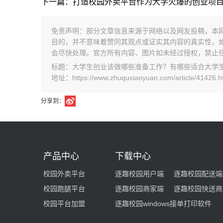
下一篇：打造校园外卖平台作为大学火爆的创业项
免责声明：部分文章信息来源于网络以及网友投稿，本
目的，并不意味着赞同其观点或证实其内容的真实性，
会尽快处理。官方所有内容、图片如未经过授权，禁止
标题：大学生创业该做哪些准备工作？有哪些适合大学
地址：https://www.zhuquxiaoyuan.com/article/41426.h
分享到：
产品中心
下载中心
校园外卖平台
逐趣校园用户端
逐趣校园配送端
校园跑腿平台
逐趣校园商家端
逐趣校园快送商
校园平台加盟
逐趣校园windows接单打印软件