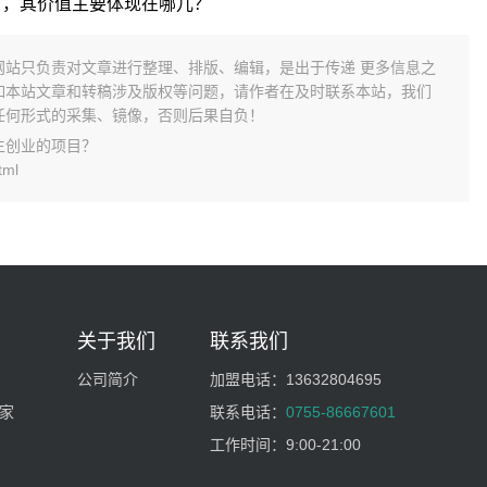
目，其价值主要体现在哪儿？
网站只负责对文章进行整理、排版、编辑，是出于传递 更多信息之
如本站文章和转稿涉及版权等问题，请作者在及时联系本站，我们
任何形式的采集、镜像，否则后果自负！
生创业的项目？
tml
关于我们
联系我们
公司简介
加盟电话：
13632804695
家
联系电话：
0755-86667601
工作时间：
9:00-21:00