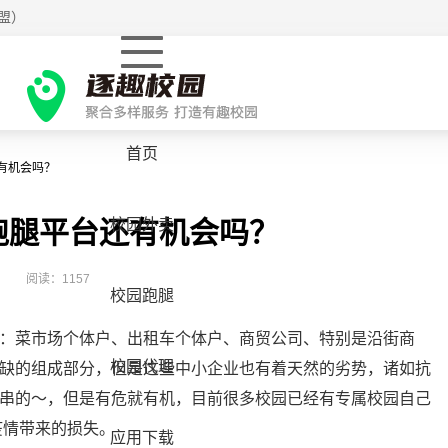
盟）
首页
有机会吗？
跑腿平台还有机会吗？
校园外卖
阅读：1157
校园跑腿
：菜市场个体户、出租车个体户、商贸公司、特别是沿街商
校园代理
缺的组成部分，但是这些中小企业也有着天然的劣势，诸如抗
串的～，但是有危就有机，目前很多校园已经有专属校园自己
疫情带来的损失。
应用下载