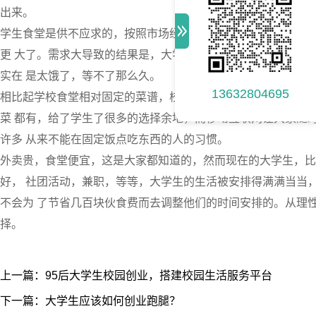
出来。
学生食堂是供不应求的，按照市场经济的原理，供求影响价格，
更 大了。需求大导致的结果是，大学生去食堂打饭，需要排很
实在 是太饿了，等不了那么久。
13632804695
相比起学校食堂相对固定的菜谱，校外的餐馆可是花样百出，应
菜 都有，给了学生了很多的选择余地，而移动互联网让大家随
许多 从来不能在固定饭点吃东西的人的习惯。
外卖贵，食堂便宜，这是大家都知道的，然而现在的大学生，比
好， 社团活动，兼职，等等，大学生的生活被安排得满满当当
不会为 了节省几百块伙食费而去调整他们的时间安排的。从理
择。
上一篇：95后大学生校园创业，搭建校园生活服务平台
下一篇：大学生应该如何创业跑腿？