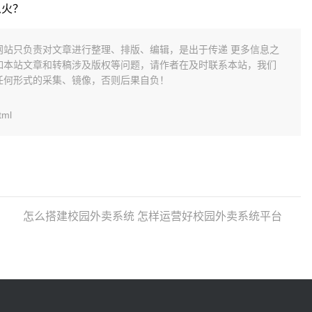
么火？
网站只负责对文章进行整理、排版、编辑，是出于传递 更多信息之
如本站文章和转稿涉及版权等问题，请作者在及时联系本站，我们
任何形式的采集、镜像，否则后果自负！
tml
怎么搭建校园外卖系统 怎样运营好校园外卖系统平台