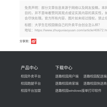
免责声明：部分文章信息来源于网络以及网友投稿，本
目的，并不意味着赞同其观点或证实其内容的真实性，
会尽快处理。官方所有内容、图片如未经过授权，禁止
标题：大学生在校园做自己的外卖平台创业怎么样？
地址：https://www.zhuquxiaoyuan.com/article/40672.h
分享到：
产品中心
下载中心
校园外卖平台
逐趣校园用户端
逐趣校园配送端
校园跑腿平台
逐趣校园商家端
逐趣校园快送商
校园平台加盟
逐趣校园windows接单打印软件