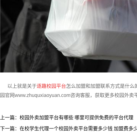
以上就是关于
逐趣校园平台
怎么加盟和加盟联系方式是什么
园官网
www.zhuquxiaoyuan.com咨询客服，获取更多校园
上一篇：校园外卖加盟平台有哪些 哪里可提供免费的平台代理
下一篇：在校学生代理一个校园外卖平台需要多少钱 加盟费多