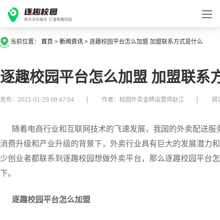
当前位置：
首页
>
新闻资讯
>
逐趣校园平台怎么加盟 加盟联系方式是什么
逐趣校园平台怎么加盟 加盟联系
发布：2021-01-23 09:47:04
作者：校园外卖金牌运营师赵江
阅
随着电商行业和互联网技术的飞速发展，我国的外卖配送服
消费升级和产业升级的背景下，外卖行业具有巨大的发展潜力和
少创业者都联系到逐趣校园想做外卖平台，那么逐趣校园平台怎
下。
逐趣校园平台怎么加盟