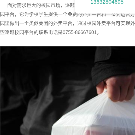
13632804695
面对需求巨大的校园市场，逐趣校园平台应运而生，一些有
园平台，它为学校学生提供一个免费的外卖平台和一整套运营方
园里做出一个类似美团的外卖平台，通过校园外卖平台可实现外
盟逐趣校园平台的联系电话是0755-86667601。