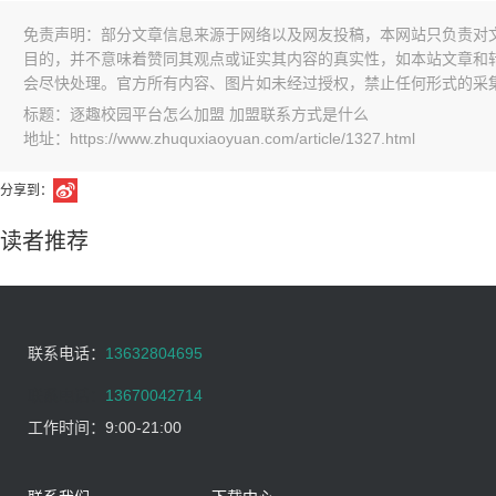
免责声明：部分文章信息来源于网络以及网友投稿，本网站只负责对
目的，并不意味着赞同其观点或证实其内容的真实性，如本站文章和
会尽快处理。官方所有内容、图片如未经过授权，禁止任何形式的采
标题：逐趣校园平台怎么加盟 加盟联系方式是什么
地址：https://www.zhuquxiaoyuan.com/article/1327.html
分享到：
读者推荐
联系电话：
13632804695
联系电话：
13670042714
工作时间：
9:00-21:00