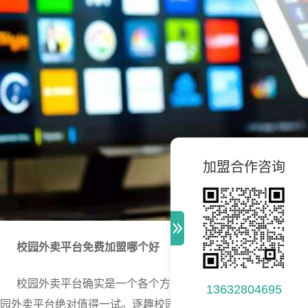
加盟合作咨询
校
园外卖平台免费加盟哪个好
校园外卖平台确实是一个各个方面门槛都很低的创业项目。
13632804695
园外卖平台绝对值得一试。
逐趣校园的外卖平台有完善的售后服