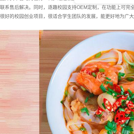
联系售后解决。同时，逐趣校园
支持
OEM定制，在功能上可完
很好的校园创业项目，很适合学生团队的发展，能更好地为广大