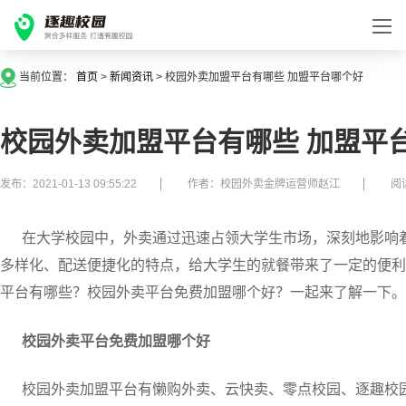
当前位置：
首页
>
新闻资讯
>
校园外卖加盟平台有哪些 加盟平台哪个好
校园外卖加盟平台有哪些 加盟平
发布：2021-01-13 09:55:22
作者：校园外卖金牌运营师赵江
阅
在大学校园中，外卖通过迅速占领大学生市场，深刻地影响
多样化、配送便捷化的特点，给大学生的就餐带来了一定的便利
平台有哪些？校园外卖平台免费加盟哪个好？一起来了解一下。
校园外卖平台免费加盟
哪个好
校园外卖加盟平台有懒购外卖、云快卖、零点校园、逐趣校