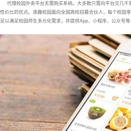
代理校园外卖平台无需购买系统。大多数只需向平台交几千
性价比的优点。
逐趣校园面向全国高校招募合伙人，每个校园享
足以满足校园师生多元化需求，并提供
App、小程序、公众号