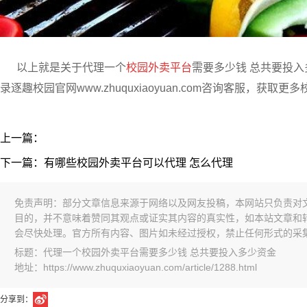
以上就是关于
代理一个
校园外卖平台
需要多少钱 总共要投
录逐趣校园官网
www.zhuquxiaoyuan.com咨询客服，获
上一篇：
下一篇：有哪些校园外卖平台可以代理 怎么代理
免责声明：部分文章信息来源于网络以及网友投稿，本网站只负责对
目的，并不意味着赞同其观点或证实其内容的真实性，如本站文章和
会尽快处理。官方所有内容、图片如未经过授权，禁止任何形式的采
标题：代理一个校园外卖平台需要多少钱 总共要投入多少资金
地址：https://www.zhuquxiaoyuan.com/article/1288.html
分享到：