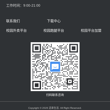
工作时间：
9:00-21:00
联系我们
下载中心
校园外卖平台
校园跑腿平台
校园平台加盟
扫码联系咨询
Copyright © 2026 迅享生活. All Right Reserved.