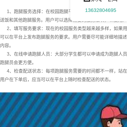
13632804695
1、跑腿服务选择：在校园跑腿平台的页面上，向学生用户显
送饭和其他跑腿服务。用户可以选择需要的服务版块，以便用户
2、填写服务要求：现在的校园服务类型越来越多样，如果用
可以在平台上发布跑腿服务的要求。用户需要尽可能详细地描述
内容。
3、在线申请跑腿人员：大部分学生都可以申请成为跑腿人员
跑腿员会更方便。
4、检查配送状态：每项跑腿服务需要的时间都不一样，站在
用户在下单后，应当可以在平台上随时检查配送的状态。