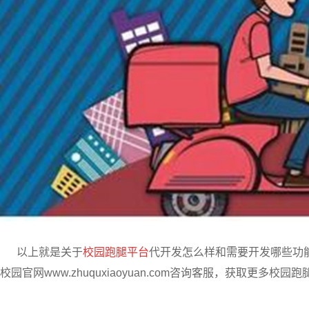
以上就是关于
校园跑腿平台
代开发怎么样和需要开发哪些功
校园官网www.zhuquxiaoyuan.com咨询客服，获取更多校