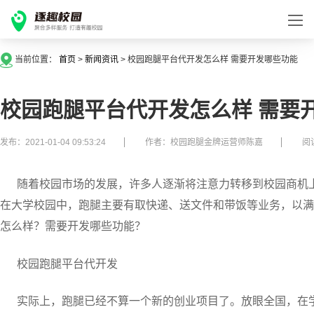
当前位置：
首页
>
新闻资讯
>
校园跑腿平台​代开发怎么样 需要开发哪些功能
校园跑腿平台​代开发怎么样 需要
发布：2021-01-04 09:53:24
作者：校园跑腿金牌运营师陈嘉
阅
随着校园市场的发展，许多人逐渐将注意力转移到校园商机
在大学校园中，跑腿主要有取快递、送文件和带饭等业务，以满
怎么样？需要开发哪些功能？
校园跑腿平台
代
开发
实际上，跑腿已经不算一个新的创业项目了。放眼全国，在学